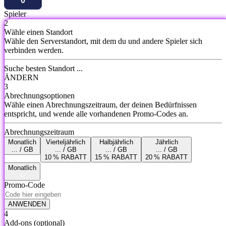
Spieler
2
Wähle einen Standort
Wähle den Serverstandort, mit dem du und andere Spieler sich
verbinden werden.
Suche besten Standort ...
ÄNDERN
3
Abrechnungsoptionen
Wähle einen Abrechnungszeitraum, der deinen Bedürfnissen
entspricht, und wende alle vorhandenen Promo-Codes an.
Abrechnungszeitraum
Monatlich
Vierteljährlich
Halbjährlich
Jährlich
... / GB
... / GB
... / GB
... / GB
10 % RABATT
15 % RABATT
20 % RABATT
Monatlich
Promo-Code
ANWENDEN
4
Add-ons
(optional)