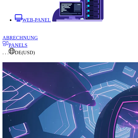
WEB-PANEL
ABRECHNUNG
PANELS
. . .
DE
(USD)