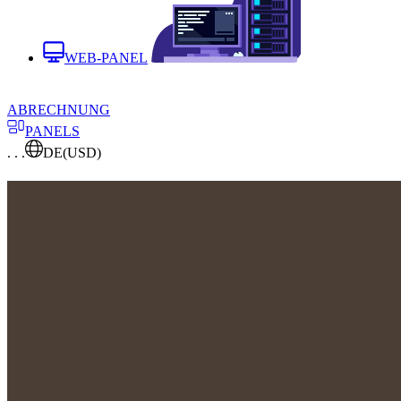
WEB-PANEL
ABRECHNUNG
PANELS
. . .
DE
(USD)