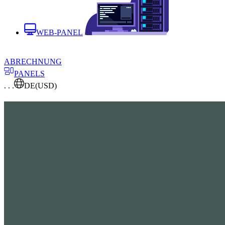
WEB-PANEL
ABRECHNUNG
PANELS
. . .
DE
(USD)