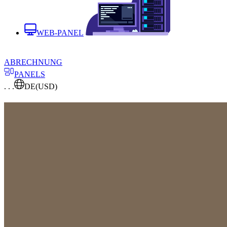
WEB-PANEL
ABRECHNUNG
PANELS
. . .
DE
(USD)