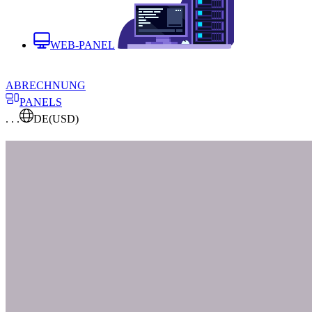
WEB-PANEL
ABRECHNUNG
PANELS
. . .
DE
(USD)