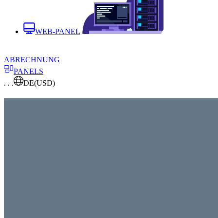
WEB-PANEL
ABRECHNUNG
PANELS
. . .
DE
(USD)