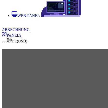
WEB-PANEL
ABRECHNUNG
PANELS
. . .
DE
(USD)