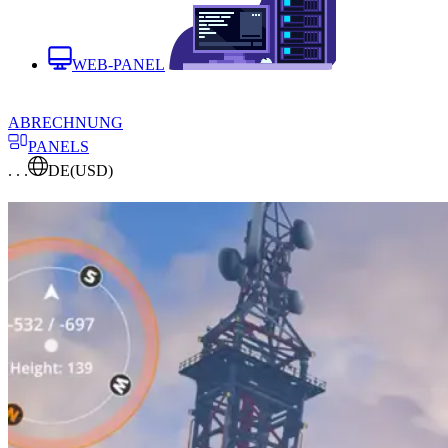
WEB-PANEL
ABRECHNUNG
PANELS
. . .
DE
(USD)