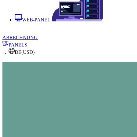
WEB-PANEL
ABRECHNUNG
PANELS
. . .
DE
(USD)