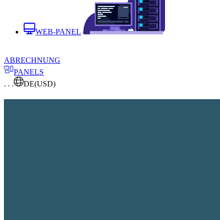
WEB-PANEL
ABRECHNUNG
PANELS
. . .
DE
(USD)