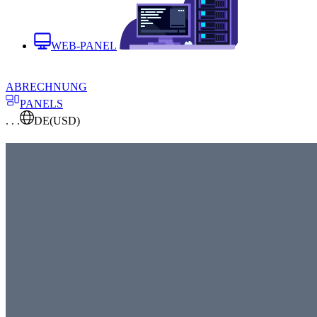
WEB-PANEL
ABRECHNUNG
PANELS
. . .
DE
(USD)