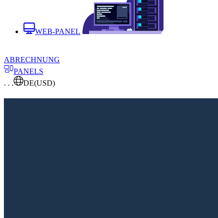
WEB-PANEL
ABRECHNUNG
PANELS
. . .
DE
(USD)