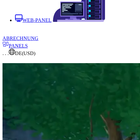
WEB-PANEL
ABRECHNUNG
PANELS
. . .
DE
(USD)