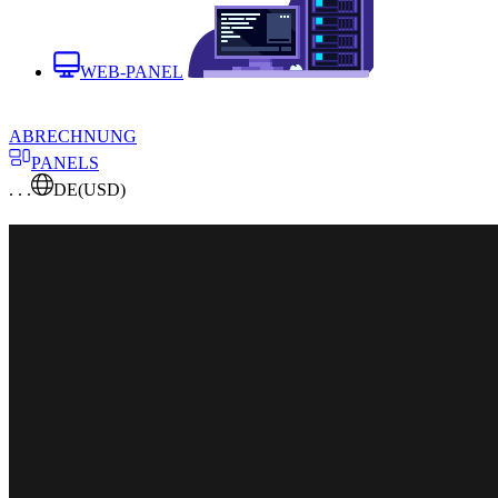
WEB-PANEL
ABRECHNUNG
PANELS
. . .
DE
(USD)