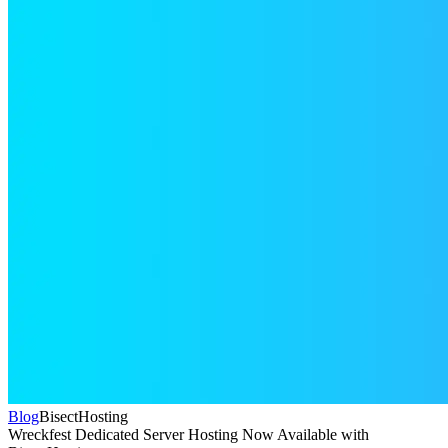
Blog
BisectHosting
Wreckfest Dedicated Server Hosting Now Available with