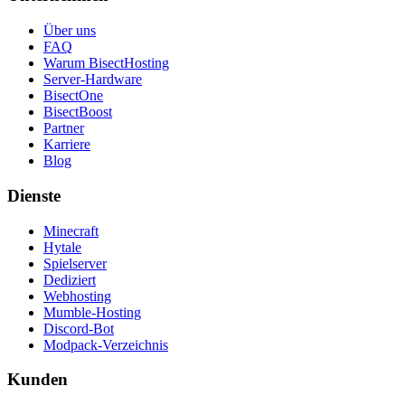
Über uns
FAQ
Warum BisectHosting
Server-Hardware
BisectOne
BisectBoost
Partner
Karriere
Blog
Dienste
Minecraft
Hytale
Spielserver
Dediziert
Webhosting
Mumble-Hosting
Discord-Bot
Modpack-Verzeichnis
Kunden