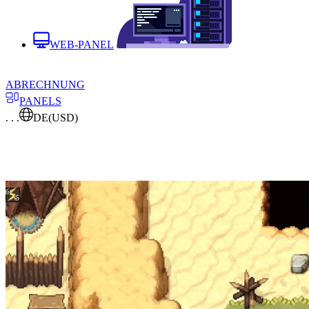
WEB-PANEL
ABRECHNUNG
PANELS
. . .
DE
(USD)