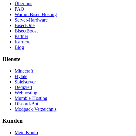
Über uns
FAQ
Warum BisectHosting
Server-Hardware
BisectOne
BisectBoost
Partner
Karriere
Blog
Dienste
Minecraft
Hytale
Spielserver
Dediziert
Webhosting
Mumble-Hosting
Discord-Bot
Modpack-Verzeichnis
Kunden
Mein Konto