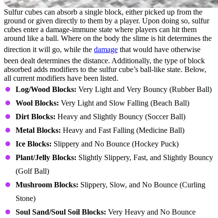
Sulfur cubes can absorb a single block, either picked up from the
ground or given directly to them by a player. Upon doing so, sulfur
cubes enter a damage-immune state where players can hit them
around like a ball. Where on the body the slime is hit determines the
direction it will go, while the
damage
that would have otherwise
been dealt determines the distance. Additionally, the type of block
absorbed adds modifiers to the sulfur cube’s ball-like state. Below,
all current modifiers have been listed.
Log/Wood Blocks:
Very Light and Very Bouncy (Rubber Ball)
Wool Blocks:
Very Light and Slow Falling (Beach Ball)
Dirt Blocks:
Heavy and Slightly Bouncy (Soccer Ball)
Metal Blocks:
Heavy and Fast Falling (Medicine Ball)
Ice Blocks:
Slippery and No Bounce (Hockey Puck)
Plant/Jelly Blocks:
Slightly Slippery, Fast, and Slightly Bouncy
(Golf Ball)
Mushroom Blocks:
Slippery, Slow, and No Bounce (Curling
Stone)
Soul Sand/Soul Soil Blocks:
Very Heavy and No Bounce