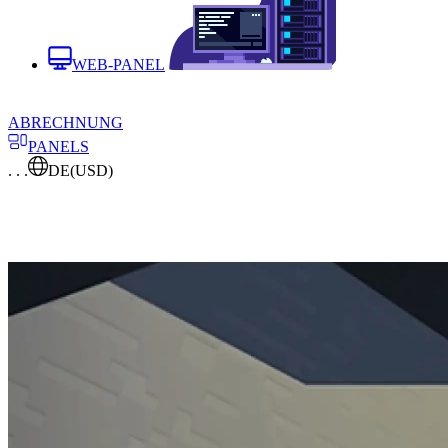
WEB-PANEL
ABRECHNUNG
PANELS
. . .
DE
(USD)