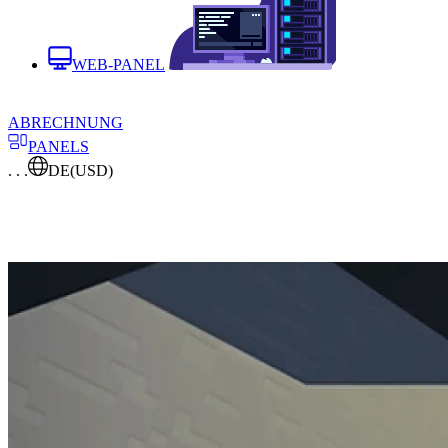
WEB-PANEL
ABRECHNUNG
PANELS
. . .
DE
(USD)