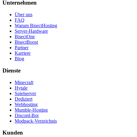
Unternehmen
Über uns
FAQ
Warum BisectHosting
Server-Hardware
BisectOne
BisectBoost
Partner
Karriere
Blog
Dienste
Minecraft
Hytale
Spielserver
Dediziert
Webhosting
Mumble-Hosting
Discord-Bot
Modpack-Verzeichnis
Kunden