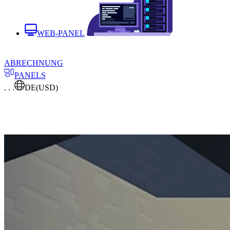
WEB-PANEL
ABRECHNUNG
PANELS
. . .
DE
(USD)