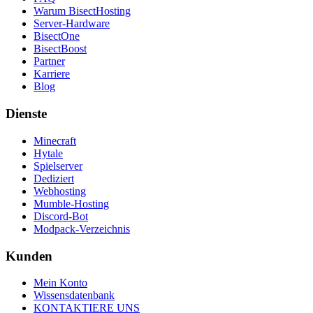
Warum BisectHosting
Server-Hardware
BisectOne
BisectBoost
Partner
Karriere
Blog
Dienste
Minecraft
Hytale
Spielserver
Dediziert
Webhosting
Mumble-Hosting
Discord-Bot
Modpack-Verzeichnis
Kunden
Mein Konto
Wissensdatenbank
KONTAKTIERE UNS