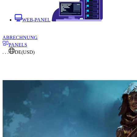
WEB-PANEL
ABRECHNUNG
PANELS
. . .
DE
(USD)