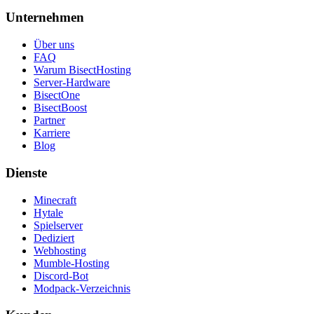
Unternehmen
Über uns
FAQ
Warum BisectHosting
Server-Hardware
BisectOne
BisectBoost
Partner
Karriere
Blog
Dienste
Minecraft
Hytale
Spielserver
Dediziert
Webhosting
Mumble-Hosting
Discord-Bot
Modpack-Verzeichnis