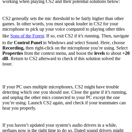
working when playing CS2 and their potential solutions below:
Issue #1: Mic Threshold Set Too High
CS2 generally sets the mic threshold to be fairly higher than other
games. In other words, you must speak louder in CS2 for your
microphone to pick up your voice compared to playing other titles
like
Sons of the Forest
. If so, exit CS2 if it’s running. Then, navigate
to the
Control Panel
in Windows and select Sound. Here, choose
Recording,
then right-click on the microphone you’re using. Select
Properties
from the context menu, and boost the
levels
to about
+20
dB
. Return to CS2 afterward to check if this solution solved the
issue.
Issue #2: Multiple Microphones are
Running
If your PC uses multiple microphones, CS2 might have trouble
detecting which one you should use. Close the game if it’s running,
and unplug the other mics connected to your PC except the one
you’re using. Launch CS2 again, and check if your teammates can
hear you properly.
Issue #3: Outdated Audio Drivers
If you haven’t updated your system’s audio drivers in a while,
perhaps now is the right time to do so. Dated sound drivers might