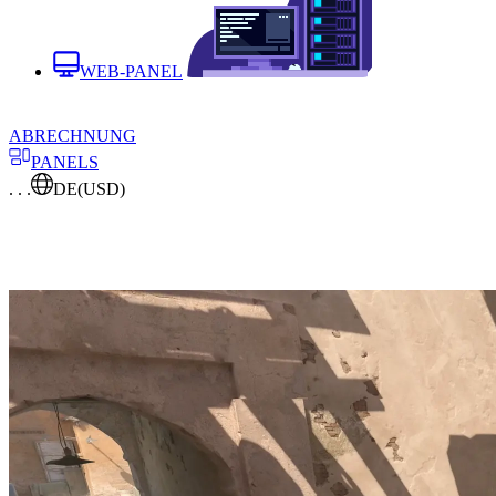
WEB-PANEL
ABRECHNUNG
PANELS
. . .
DE
(USD)