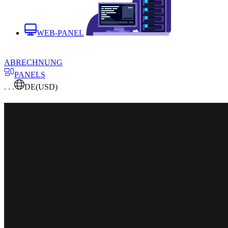
WEB-PANEL
ABRECHNUNG
PANELS
. . .
DE
(USD)