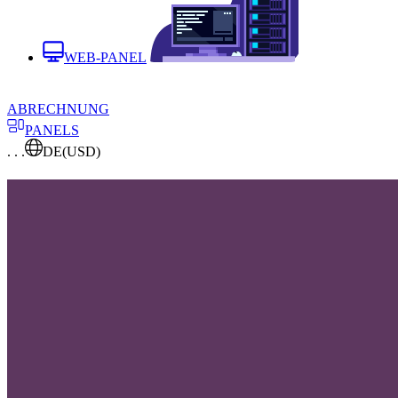
WEB-PANEL
ABRECHNUNG
PANELS
. . .
DE
(USD)