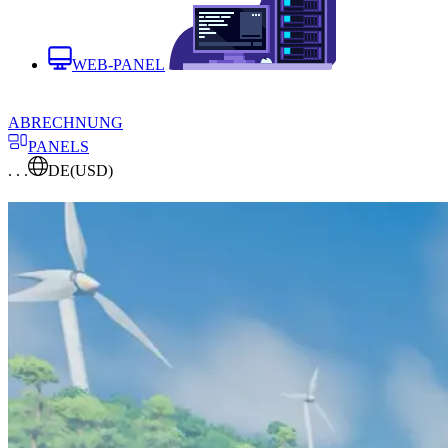
WEB-PANEL
ABRECHNUNG
PANELS
. . .
DE
(USD)