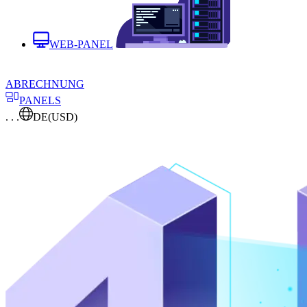
WEB-PANEL
ABRECHNUNG
PANELS
. . .
DE
(USD)