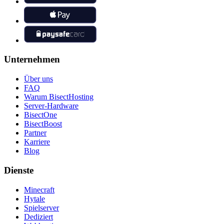
Unternehmen
Über uns
FAQ
Warum BisectHosting
Server-Hardware
BisectOne
BisectBoost
Partner
Karriere
Blog
Dienste
Minecraft
Hytale
Spielserver
Dediziert