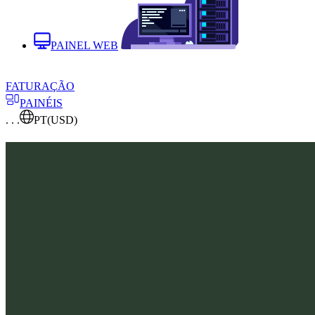
PAINEL WEB
FATURAÇÃO
PAINÉIS
. . .
PT
(USD)