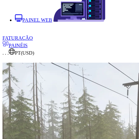
PAINEL WEB
FATURAÇÃO
PAINÉIS
. . .
PT
(USD)