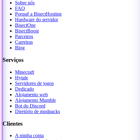
Sobre nós
FAQ
Porquê a BisectHosting
Hardware do servidor
BisectOne
BisectBoost
Parceiros
Carreiras
Blog
Serviços
Minecraft
Hytale
Servidores de jogos
Dedicado
Alojamento web
Alojamento Mumble
Bot do Discord
Diretório de modpacks
Clientes
A minha conta