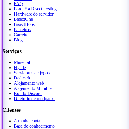
FAQ
Porquê a BisectHosting
Hardware do servidor
BisectOne
BisectBoost
Parceiros
Carreiras
Blog
Serviços
Minecraft
Hytale
Servidores de jogos
Dedicado
Alojamento web
Alojamento Mumble
Bot do Discord
Diretório de modpacks
Clientes
A minha conta
Base de conhecimento