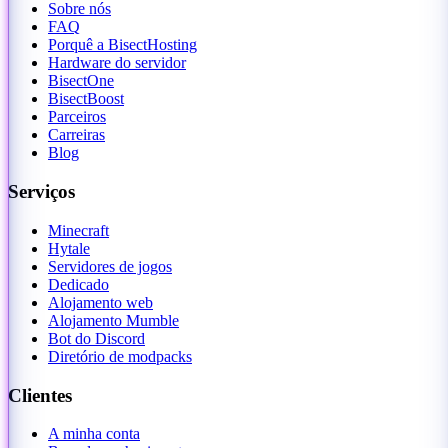
Sobre nós
FAQ
Porquê a BisectHosting
Hardware do servidor
BisectOne
BisectBoost
Parceiros
Carreiras
Blog
Serviços
Minecraft
Hytale
Servidores de jogos
Dedicado
Alojamento web
Alojamento Mumble
Bot do Discord
Diretório de modpacks
Clientes
A minha conta