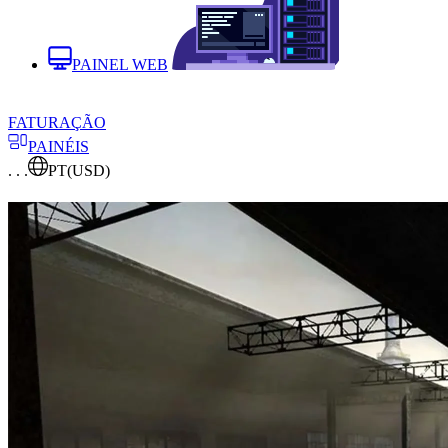
PAINEL WEB
FATURAÇÃO
PAINÉIS
. . .
PT
(USD)