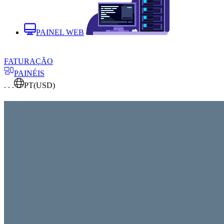
PAINEL WEB
FATURAÇÃO
PAINÉIS
. . .
PT
(USD)