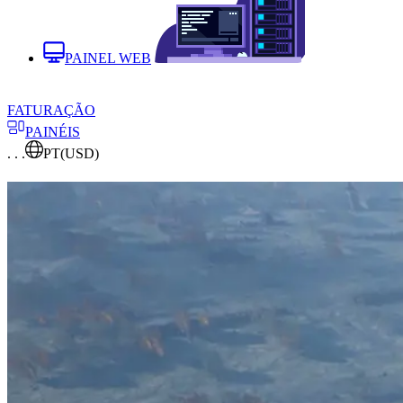
PAINEL WEB
FATURAÇÃO
PAINÉIS
. . .
PT
(USD)