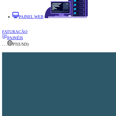
PAINEL WEB
FATURAÇÃO
PAINÉIS
. . .
PT
(USD)