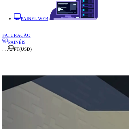
PAINEL WEB
FATURAÇÃO
PAINÉIS
. . .
PT
(USD)