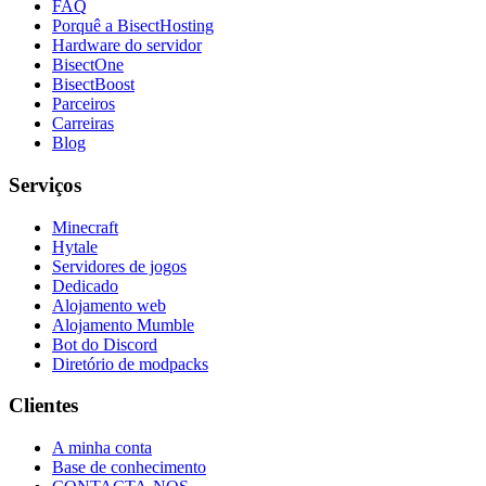
FAQ
Porquê a BisectHosting
Hardware do servidor
BisectOne
BisectBoost
Parceiros
Carreiras
Blog
Serviços
Minecraft
Hytale
Servidores de jogos
Dedicado
Alojamento web
Alojamento Mumble
Bot do Discord
Diretório de modpacks
Clientes
A minha conta
Base de conhecimento