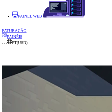
PAINEL WEB
FATURAÇÃO
PAINÉIS
. . .
PT
(USD)