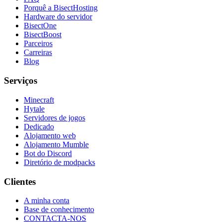
Porquê a BisectHosting
Hardware do servidor
BisectOne
BisectBoost
Parceiros
Carreiras
Blog
Serviços
Minecraft
Hytale
Servidores de jogos
Dedicado
Alojamento web
Alojamento Mumble
Bot do Discord
Diretório de modpacks
Clientes
A minha conta
Base de conhecimento
CONTACTA-NOS