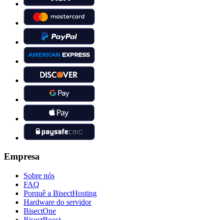
Empresa
Sobre nós
FAQ
Porquê a BisectHosting
Hardware do servidor
BisectOne
BisectBoost