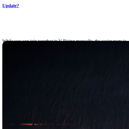
Update?
Creating a Clan in V
Rising
While you can join together in V Rising manually, the easier route is
to simply create a Clan. To create a V Rising Clan, you can open the
menu by pressing P in-game. Here you’ll get the Clan Menu with
the option to Create Clan.