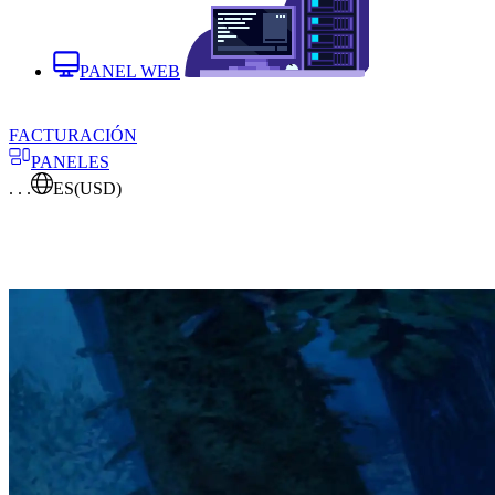
PANEL WEB
FACTURACIÓN
PANELES
. . .
ES
(USD)