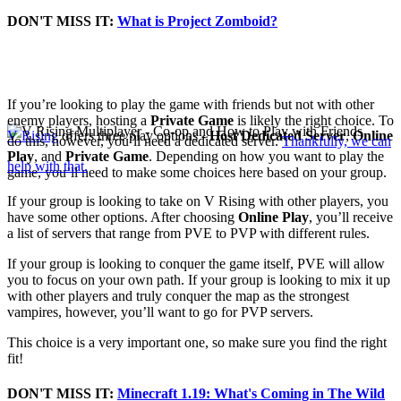
DON'T MISS IT:
What is Project Zomboid?
How to Play Online with
Friends
If you’re looking to play the game with friends but not with other
enemy players, hosting a
Private Game
is likely the right choice. To
V Rising
offers three play options -
Host Dedicated Server
,
Online
do this, however, you’ll need a dedicated server.
Thankfully, we can
Play
, and
Private Game
. Depending on how you want to play the
help with that.
game, you’ll need to make some choices here based on your group.
If your group is looking to take on V Rising with other players, you
have some other options. After choosing
Online Play
, you’ll receive
a list of servers that range from PVE to PVP with different rules.
If your group is looking to conquer the game itself, PVE will allow
you to focus on your own path. If your group is looking to mix it up
with other players and truly conquer the map as the strongest
vampires, however, you’ll want to go for PVP servers.
This choice is a very important one, so make sure you find the right
fit!
DON'T MISS IT:
Minecraft 1.19: What's Coming in The Wild