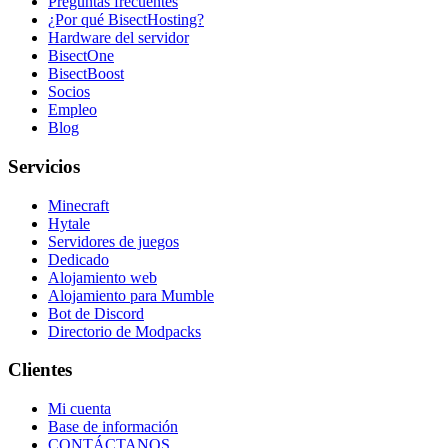
Preguntas frecuentes
¿Por qué BisectHosting?
Hardware del servidor
BisectOne
BisectBoost
Socios
Empleo
Blog
Servicios
Minecraft
Hytale
Servidores de juegos
Dedicado
Alojamiento web
Alojamiento para Mumble
Bot de Discord
Directorio de Modpacks
Clientes
Mi cuenta
Base de información
CONTÁCTANOS