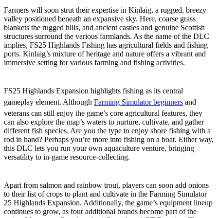
New Map: Kinlaig
Farmers will soon strut their expertise in Kinlaig, a rugged, breezy
valley positioned beneath an expansive sky. Here, coarse grass
blankets the rugged hills, and ancient castles and genuine Scottish
structures surround the various farmlands. As the name of the DLC
implies, FS25 Highlands Fishing has agricultural fields and fishing
ports. Kinlaig’s mixture of heritage and nature offers a vibrant and
immersive setting for various farming and fishing activities.
Try Fishing & Aquaculture
FS25 Highlands Expansion highlights fishing as its central
gameplay element. Although
Farming Simulator beginners
and
veterans can still enjoy the game’s core agricultural features, they
can also explore the map’s waters to nurture, cultivate, and gather
different fish species. Are you the type to enjoy shore fishing with a
rod in hand? Perhaps you’re more into fishing on a boat. Either way,
this DLC lets you run your own aquaculture venture, bringing
versatility to in-game resource-collecting.
New Resources & Machines
Apart from salmon and rainbow trout, players can soon add onions
to their list of crops to plant and cultivate in the Farming Simulator
25 Highlands Expansion. Additionally, the game’s equipment lineup
continues to grow, as four additional brands become part of the