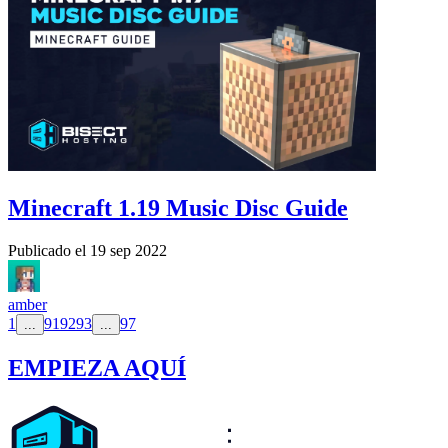
Minecraft 1.19 Music Disc Guide
Publicado el
19 sep 2022
amber
1
91
92
93
97
...
...
EMPIEZA AQUÍ