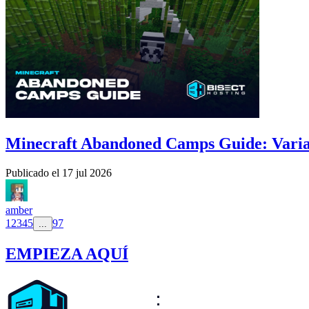
Minecraft Abandoned Camps Guide: Varia
Publicado el
17 jul 2026
amber
1
2
3
4
5
97
...
EMPIEZA AQUÍ