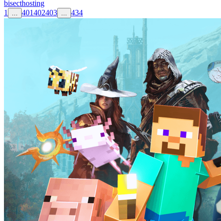
bisecthosting
1
401
402
403
434
...
...