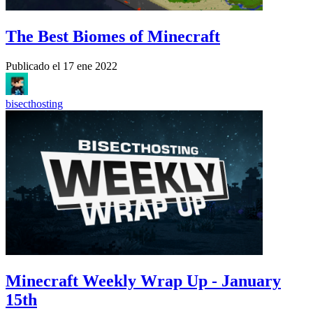
The Best Biomes of Minecraft
Publicado el
17 ene 2022
bisecthosting
Minecraft Weekly Wrap Up - January
15th