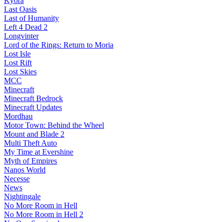
Kyora
Last Oasis
Last of Humanity
Left 4 Dead 2
Longvinter
Lord of the Rings: Return to Moria
Lost Isle
Lost Rift
Lost Skies
MCC
Minecraft
Minecraft Bedrock
Minecraft Updates
Mordhau
Motor Town: Behind the Wheel
Mount and Blade 2
Multi Theft Auto
My Time at Evershine
Myth of Empires
Nanos World
Necesse
News
Nightingale
No More Room in Hell
No More Room in Hell 2