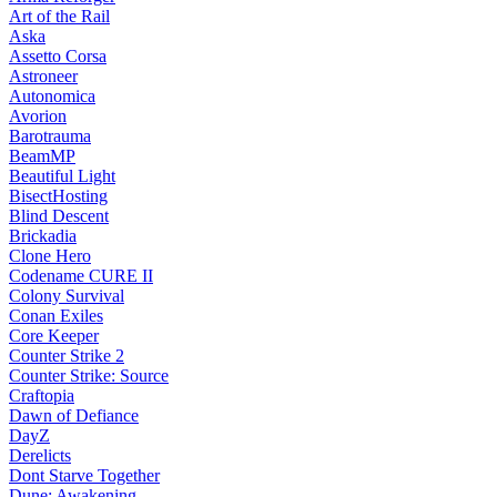
Art of the Rail
Aska
Assetto Corsa
Astroneer
Autonomica
Avorion
Barotrauma
BeamMP
Beautiful Light
BisectHosting
Blind Descent
Brickadia
Clone Hero
Codename CURE II
Colony Survival
Conan Exiles
Core Keeper
Counter Strike 2
Counter Strike: Source
Craftopia
Dawn of Defiance
DayZ
Derelicts
Dont Starve Together
Dune: Awakening