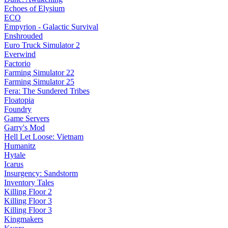
Echoes of Elysium
ECO
Empyrion - Galactic Survival
Enshrouded
Euro Truck Simulator 2
Everwind
Factorio
Farming Simulator 22
Farming Simulator 25
Fera: The Sundered Tribes
Floatopia
Foundry
Game Servers
Garry's Mod
Hell Let Loose: Vietnam
Humanitz
Hytale
Icarus
Insurgency: Sandstorm
Inventory Tales
Killing Floor 2
Killing Floor 3
Killing Floor 3
Kingmakers