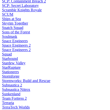
SCP: Containment Breach 2
SCP: Secret Laboratory
Scramble Knights Royale
SCUM
Ships at Sea
Skyrim Together
Snatch Squad
Sons of the Forest
Soulmask
Space Engineers
Space Engineers 2
Space Engineers 2
Squad
Starbound
Stardew Valley
StarRupture
Stationeers
Stormforge
Stormworks: Build and Rescue
Subnautica 2
Subnautica Nitrox
Sunkenland
Team Fortress 2
Terraria
TerraTech Worlds