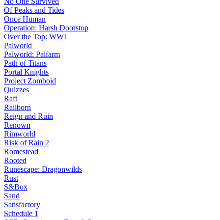
No One Survived
Of Peaks and Tides
Once Human
Operation: Harsh Doorstop
Over the Top: WWI
Palworld
Palworld: Palfarm
Path of Titans
Portal Knights
Project Zomboid
Quizzes
Raft
Railborn
Reign and Ruin
Renown
Rimworld
Risk of Rain 2
Romestead
Rooted
Runescape: Dragonwilds
Rust
S&Box
Sand
Satisfactory
Schedule 1