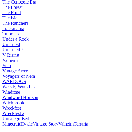
The Cenozoic Era
The Forest
The Front
The Isle
The Ranchers
Trackmania
Tutorials
Under a Rock
Unturned
Unturned 2
V Rising
Valheim
Vein
Vintage Story
Voyagers of Nera
WARDOGS
Weekly Wrap Up
Windrose
Windward Horizon
Witchbrook
Wreckfest
Wreckfest 2
Uncategorised
Minecraft
Hytale
Vintage Story
Valheim
Terraria