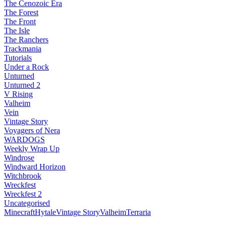
The Cenozoic Era
The Forest
The Front
The Isle
The Ranchers
Trackmania
Tutorials
Under a Rock
Unturned
Unturned 2
V Rising
Valheim
Vein
Vintage Story
Voyagers of Nera
WARDOGS
Weekly Wrap Up
Windrose
Windward Horizon
Witchbrook
Wreckfest
Wreckfest 2
Uncategorised
Minecraft
Hytale
Vintage Story
Valheim
Terraria