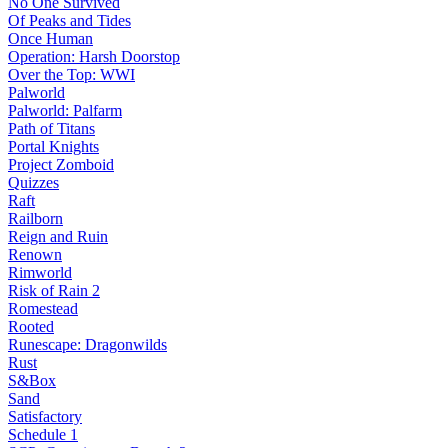
No One Survived
Of Peaks and Tides
Once Human
Operation: Harsh Doorstop
Over the Top: WWI
Palworld
Palworld: Palfarm
Path of Titans
Portal Knights
Project Zomboid
Quizzes
Raft
Railborn
Reign and Ruin
Renown
Rimworld
Risk of Rain 2
Romestead
Rooted
Runescape: Dragonwilds
Rust
S&Box
Sand
Satisfactory
Schedule 1