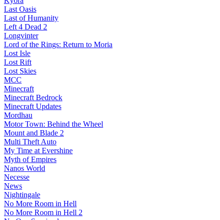
Kyora
Last Oasis
Last of Humanity
Left 4 Dead 2
Longvinter
Lord of the Rings: Return to Moria
Lost Isle
Lost Rift
Lost Skies
MCC
Minecraft
Minecraft Bedrock
Minecraft Updates
Mordhau
Motor Town: Behind the Wheel
Mount and Blade 2
Multi Theft Auto
My Time at Evershine
Myth of Empires
Nanos World
Necesse
News
Nightingale
No More Room in Hell
No More Room in Hell 2