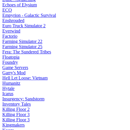
Echoes of Elysium
ECO
Empyrion - Galactic Survival
Enshrouded
Euro Truck Simulator 2
Everwind
Factorio
Farming Simulator 22
Farming Simulator 25
Fera: The Sundered Tribes
Floatopia
Foundry
Game Servers
Garry's Mod
Hell Let Loose: Vietnam
Humanitz
Hytale
Icarus
Insurgency: Sandstorm
Inventory Tales
Killing Floor 2
Killing Floor 3
Killing Floor 3
Kingmakers