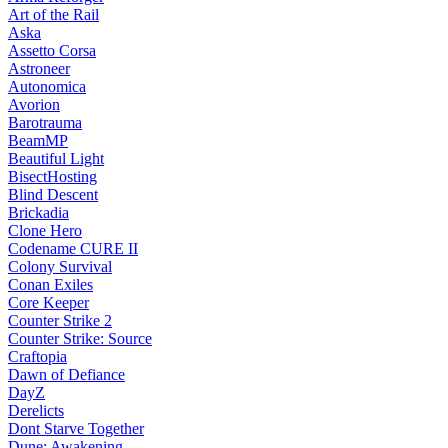
Art of the Rail
Aska
Assetto Corsa
Astroneer
Autonomica
Avorion
Barotrauma
BeamMP
Beautiful Light
BisectHosting
Blind Descent
Brickadia
Clone Hero
Codename CURE II
Colony Survival
Conan Exiles
Core Keeper
Counter Strike 2
Counter Strike: Source
Craftopia
Dawn of Defiance
DayZ
Derelicts
Dont Starve Together
Dune: Awakening