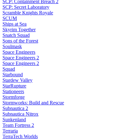
SCP: Containment Breach 2
SCP: Secret Laboratory
Scramble Knights Royale
SCUM
Ships at Sea
Skyrim Together
Snatch Squad
Sons of the Forest
Soulmask
Space Engineers
Space Engineers 2
Space Engineers 2
Squad
Starbound
Stardew Valley
StarRupture
Stationeers
Stormforge
Stormworks: Build and Rescue
Subnautica 2
Subnautica Nitrox
Sunkenland
Team Fortress 2
Terraria
TerraTech Worlds