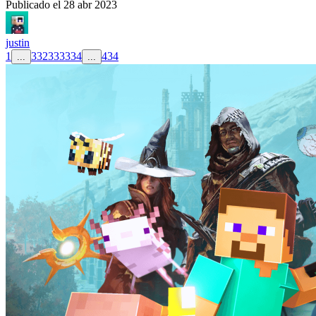
Publicado el
28 abr 2023
justin
1
332
333
334
434
...
...