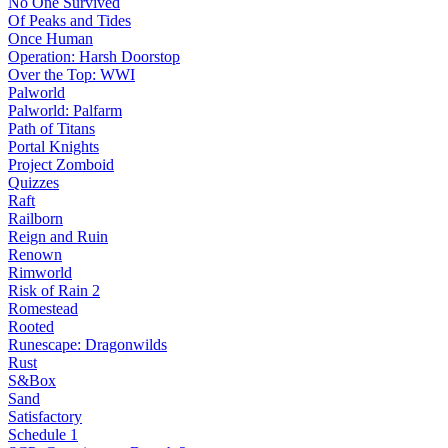
No One Survived
Of Peaks and Tides
Once Human
Operation: Harsh Doorstop
Over the Top: WWI
Palworld
Palworld: Palfarm
Path of Titans
Portal Knights
Project Zomboid
Quizzes
Raft
Railborn
Reign and Ruin
Renown
Rimworld
Risk of Rain 2
Romestead
Rooted
Runescape: Dragonwilds
Rust
S&Box
Sand
Satisfactory
Schedule 1