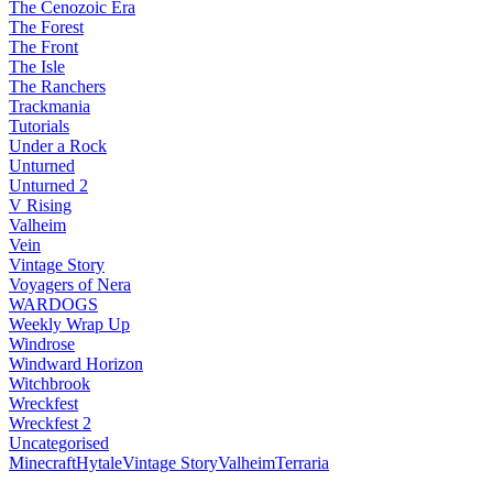
The Cenozoic Era
The Forest
The Front
The Isle
The Ranchers
Trackmania
Tutorials
Under a Rock
Unturned
Unturned 2
V Rising
Valheim
Vein
Vintage Story
Voyagers of Nera
WARDOGS
Weekly Wrap Up
Windrose
Windward Horizon
Witchbrook
Wreckfest
Wreckfest 2
Uncategorised
Minecraft
Hytale
Vintage Story
Valheim
Terraria