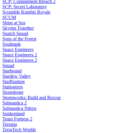
SCP: Containment Breach 2
SCP: Secret Laboratory
Scramble Knights Royale
SCUM
Ships at Sea
Skyrim Together
Snatch Squad
Sons of the Forest
Soulmask
Space Engineers
Space Engineers 2
Space Engineers 2
Squad
Starbound
Stardew Valley
StarRupture
Stationeers
Stormforge
Stormworks: Build and Rescue
Subnautica 2
Subnautica Nitrox
Sunkenland
Team Fortress 2
Terraria
TerraTech Worlds