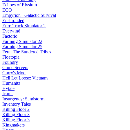
Echoes of Elysium
ECO
Empyrion - Galactic Survival
Enshrouded
Euro Truck Simulator 2
Everwind
Factorio
Farming Simulator 22
Farming Simulator 25
Fera: The Sundered Tribes
Floatopia
Foundry
Game Servers
Garry's Mod
Hell Let Loose: Vietnam
Humanitz
Hytale
Icarus
Insurgency: Sandstorm
Inventory Tales
Killing Floor 2
Killing Floor 3
Killing Floor 3
Kingmakers