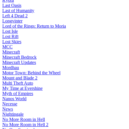
Kyora
Last Oasis
Last of Humanity
Left 4 Dead 2
Longvinter
Lord of the Rings: Return to Moria
Lost Isle
Lost Rift
Lost Skies
MCC
Minecraft
Minecraft Bedrock
Minecraft Updates
Mordhau
Motor Town: Behind the Wheel
Mount and Blade 2
Multi Theft Auto
My Time at Evershine
Myth of Empires
Nanos World
Necesse
News
Nightingale
No More Room in Hell
No More Room in Hell 2