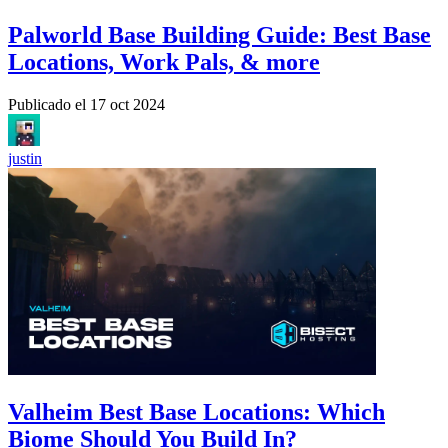
Palworld Base Building Guide: Best Base
Locations, Work Pals, & more
Publicado el
17 oct 2024
justin
Valheim Best Base Locations: Which
Biome Should You Build In?