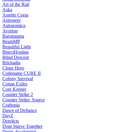
Art of the Rail
Aska
Assetto Corsa
Astroneer
Autonomica
Avorion
Barotrauma
BeamMP
Beautiful Light
BisectHosting
Blind Descent
Brickadia
Clone Hero
Codename CURE II
Colony Survival
Conan Exiles
Core Keeper
Counter Strike 2
Counter Strike: Source
Craftopia
Dawn of Defiance
DayZ
Derelicts
Dont Starve Together
Dune: Awakening