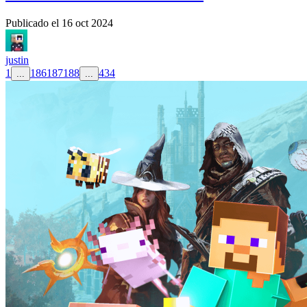
Publicado el
16 oct 2024
justin
1
186
187
188
434
...
...