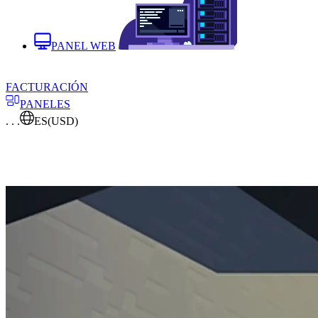
PANEL WEB
FACTURACIÓN
PANELES
. . .
ES
(USD)