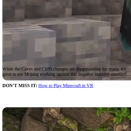
While the Caves and Cliffs changes are disappointing for many, it’s
great to see Mojang working against this negative industry standard.
DON'T MISS IT:
How to Play Minecraft in VR
Quality Control
The Minecraft developers gave some insight into where some
Caves
and Cliffs features
are in terms of quality all around.