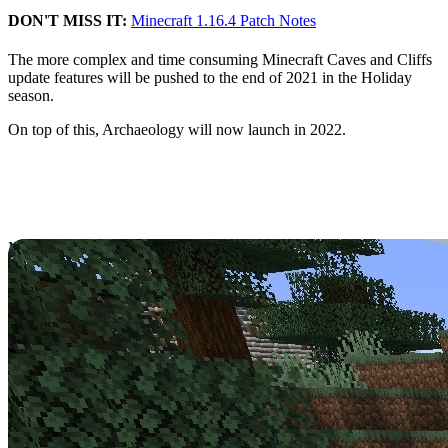
DON'T MISS IT:
Minecraft 1.16.4 Patch Notes
The more complex and time consuming Minecraft Caves and Cliffs
update features will be pushed to the end of 2021 in the Holiday
season.
On top of this, Archaeology will now launch in 2022.
What Features Arrive in
Summer?
Minecraft Caves and Cliffs has a massive range of new additions to
the game. But
some of these additions
will be priority for release this
Summer.