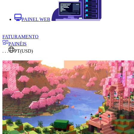
PAINEL WEB
FATURAMENTO
PAINÉIS
. . .
PT
(USD)