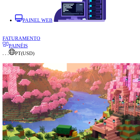
PAINEL WEB
FATURAMENTO
PAINÉIS
. . .
PT
(USD)