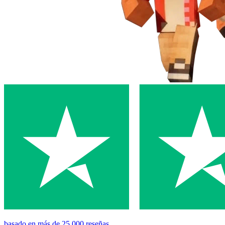
basado en
más de 25,000
reseñas