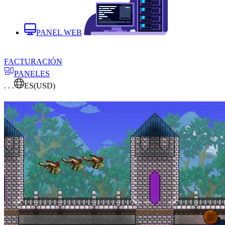
PANEL WEB
FACTURACIÓN
PANELES
. . .
ES
(USD)