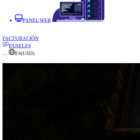
PANEL WEB
FACTURACIÓN
PANELES
. . .
ES
(USD)