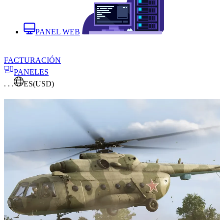
PANEL WEB
FACTURACIÓN
PANELES
. . .
ES
(USD)